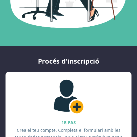
Procés d'inscripció
1R PAS
Crea el teu compte. Completa el formulari amb les