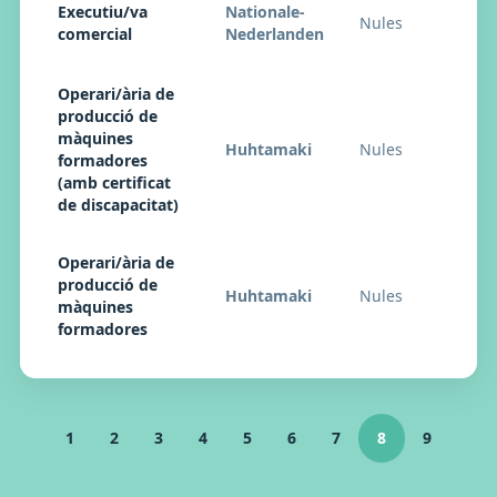
Executiu/va
Nationale-
Nules
comercial
Nederlanden
Operari/ària de
producció de
màquines
Huhtamaki
Nules
formadores
(amb certificat
de discapacitat)
Operari/ària de
producció de
Huhtamaki
Nules
màquines
formadores
1
2
3
4
5
6
7
8
9