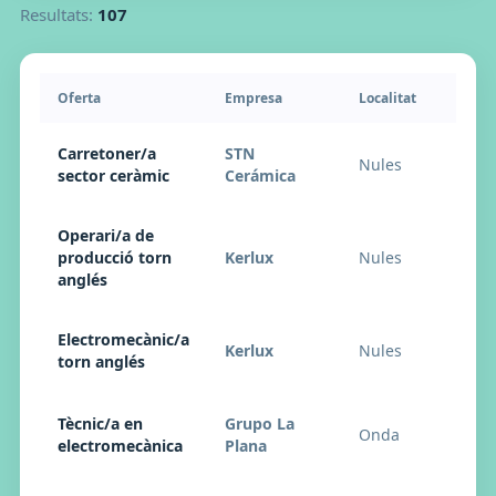
Resultats:
107
Oferta
Empresa
Localitat
Carretoner/a
STN
Nules
sector ceràmic
Cerámica
Operari/a de
producció torn
Kerlux
Nules
anglés
Electromecànic/a
Kerlux
Nules
torn anglés
Tècnic/a en
Grupo La
Onda
electromecànica
Plana