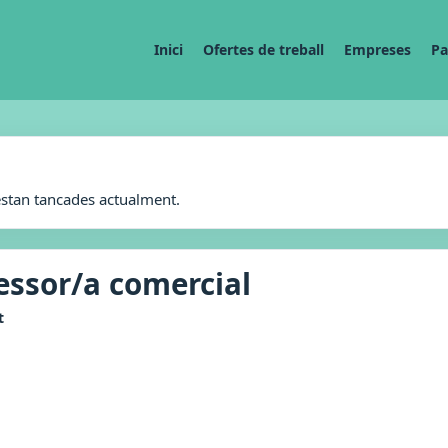
Inici
Ofertes de treball
Empreses
Pa
estan tancades actualment.
essor/a comercial
t