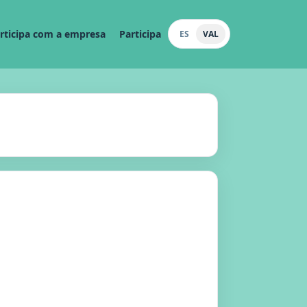
rticipa com a empresa
Participa
ES
VAL