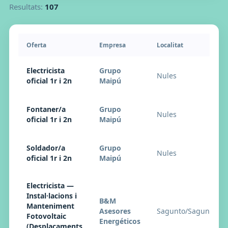
Resultats:
107
Oferta
Empresa
Localitat
Electricista
Grupo
Nules
oficial 1r i 2n
Maipú
Fontaner/a
Grupo
Nules
oficial 1r i 2n
Maipú
Soldador/a
Grupo
Nules
oficial 1r i 2n
Maipú
Electricista —
Instal·lacions i
B&M
Manteniment
Asesores
Sagunto/Sagunt
Fotovoltaic
Energéticos
(Desplaçaments