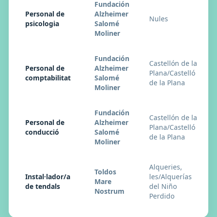
Fundación
Personal de
Alzheimer
Nules
psicologia
Salomé
Moliner
Fundación
Castellón de la
Personal de
Alzheimer
Plana/Castelló
comptabilitat
Salomé
de la Plana
Moliner
Fundación
Castellón de la
Personal de
Alzheimer
Plana/Castelló
conducció
Salomé
de la Plana
Moliner
Alqueries,
Toldos
Instal·lador/a
les/Alquerías
Mare
de tendals
del Niño
Nostrum
Perdido