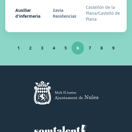
Castellón de la
Auxiliar
Savia
Plana/Castelló de la
d'infermeria
Residencias
Plana
1
2
3
4
5
6
7
8
9