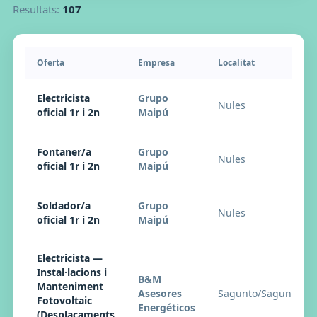
Resultats:
107
Oferta
Empresa
Localitat
Electricista
Grupo
Nules
oficial 1r i 2n
Maipú
Fontaner/a
Grupo
Nules
oficial 1r i 2n
Maipú
Soldador/a
Grupo
Nules
oficial 1r i 2n
Maipú
Electricista —
Instal·lacions i
B&M
Manteniment
Asesores
Sagunto/Sagunt
Fotovoltaic
Energéticos
(Desplaçaments