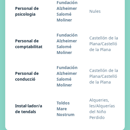
Fundación
Personal de
Alzheimer
Nules
psicologia
Salomé
Moliner
Fundación
Castellón de la
Personal de
Alzheimer
Plana/Castelló
comptabilitat
Salomé
de la Plana
Moliner
Fundación
Castellón de la
Personal de
Alzheimer
Plana/Castelló
conducció
Salomé
de la Plana
Moliner
Alqueries,
Toldos
Instal·lador/a
les/Alquerías
Mare
de tendals
del Niño
Nostrum
Perdido