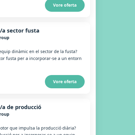
Vore oferta
/a sector fusta
Group
equip dinàmic en el sector de la fusta?
or fusta per a incorporar-se a un entorn
Vore oferta
/a de producció
Group
otor que impulsa la producció diària?
ucció per a incorporar-se a un equip