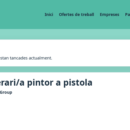
Inici
Ofertes de treball
Empreses
Pa
estan tancades actualment.
rari/a pintor a pistola
 Group