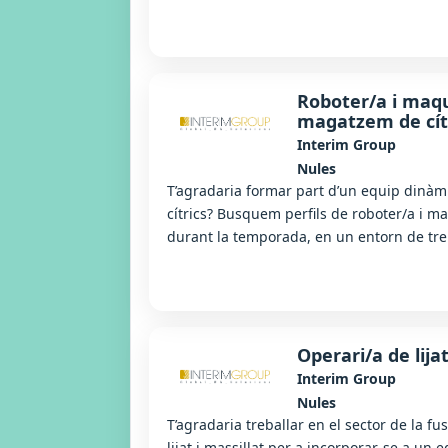
Roboter/a i maqu
magatzem de cít
Interim Group
Nules
T’agradaria formar part d’un equip dinà
cítrics? Busquem perfils de roboter/a i m
durant la temporada, en un entorn de treba
Operari/a de lija
Interim Group
Nules
T’agradaria treballar en el sector de la 
lijat i massillat per a incorporar-se a un