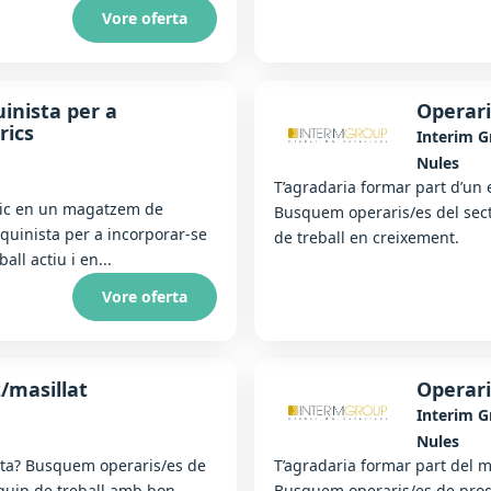
Vore oferta
inista per a
Operari
rics
Interim 
Nules
T’agradaria formar part d’un 
mic en un magatzem de
Busquem operaris/es del sect
aquinista per a incorporar-se
de treball en creixement.
ll actiu i en...
Vore oferta
t/masillat
Operari
Interim 
Nules
fusta? Busquem operaris/es de
T’agradaria formar part del m
 equip de treball amb bon
Busquem operaris/es de prod