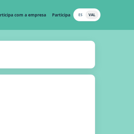
rticipa com a empresa
Participa
ES
VAL