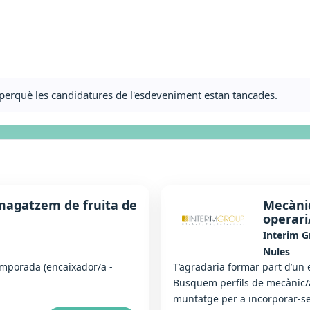
ta perquè les candidatures de l'esdeveniment estan tancades.
magatzem de fruita de
Mecànic
operar
Interim 
Nules
emporada (encaixador/a -
T’agradaria formar part d’un 
Busquem perfils de mecànic/a
muntatge per a incorporar-se 