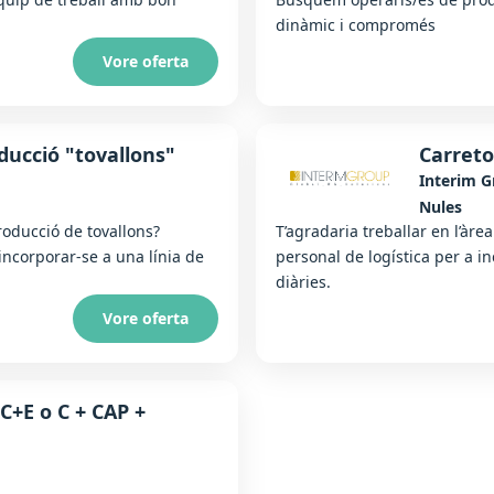
dinàmic i compromés
Vore oferta
ducció "tovallons"
Carreto
Interim 
Nules
roducció de tovallons?
T’agradaria treballar en l’àre
ncorporar-se a una línia de
personal de logística per a i
diàries.
Vore oferta
C+E o C + CAP +