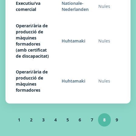
Executiu/va
Nationale-
Nules
comercial
Nederlanden
Operari/ària de
producció de
màquines
Huhtamaki
Nules
formadores
(amb certificat
de discapacitat)
Operari/ària de
producció de
Huhtamaki
Nules
màquines
formadores
1
2
3
4
5
6
7
8
9