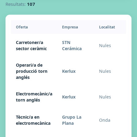
Resultats:
107
Oferta
Empresa
Localitat
Carretoner/a
STN
Nules
sector ceràmic
Cerámica
Operari/a de
producció torn
Kerlux
Nules
anglés
Electromecànic/a
Kerlux
Nules
torn anglés
Tècnic/a en
Grupo La
Onda
electromecànica
Plana