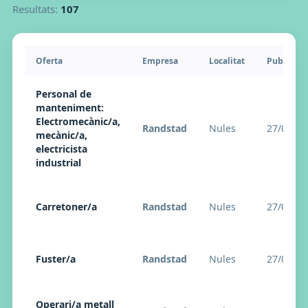
Resultats:
107
Oferta
Empresa
Localitat
Publicaci
Personal de
manteniment:
Electromecànic/a,
Randstad
Nules
27/04/20
mecànic/a,
electricista
industrial
Carretoner/a
Randstad
Nules
27/04/20
Fuster/a
Randstad
Nules
27/04/20
Operari/a metall