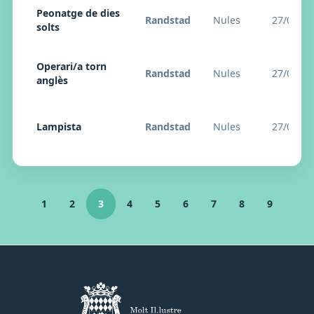
Peonatge de dies
Randstad
Nules
27/04/20
solts
Operari/a torn
Randstad
Nules
27/04/20
anglès
Lampista
Randstad
Nules
27/04/20
1
2
3
4
5
6
7
8
9