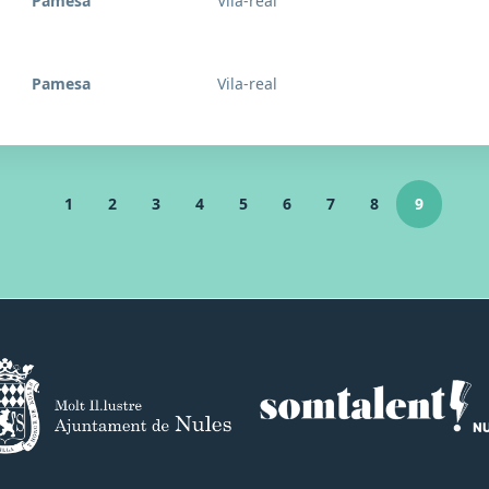
Pamesa
Vila-real
Pamesa
Vila-real
1
2
3
4
5
6
7
8
9