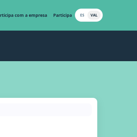
rticipa com a empresa
Participa
ES
VAL