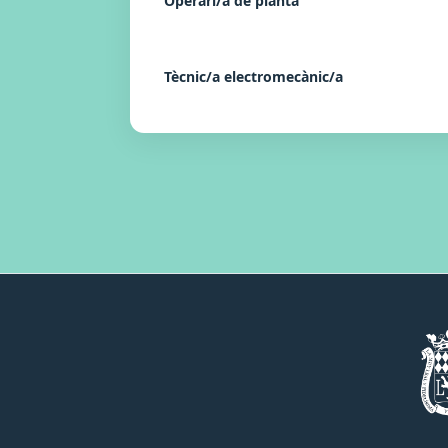
Operari/a de planta
Tècnic/a electromecànic/a