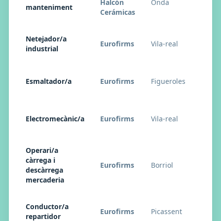
Halcón
Onda
27
manteniment
Cerámicas
Netejador/a
Eurofirms
Vila-real
27
industrial
Esmaltador/a
Eurofirms
Figueroles
27
Electromecànic/a
Eurofirms
Vila-real
27
Operari/a
càrrega i
Eurofirms
Borriol
27
descàrrega
mercaderia
Conductor/a
Eurofirms
Picassent
27
repartidor