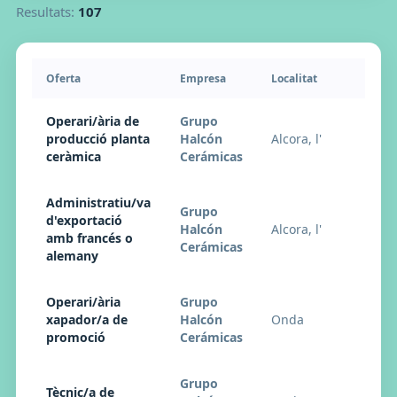
Resultats:
107
Oferta
Empresa
Localitat
Pub
Operari/ària de
Grupo
producció planta
Halcón
Alcora, l'
27
ceràmica
Cerámicas
Administratiu/va
Grupo
d'exportació
Halcón
Alcora, l'
27
amb francés o
Cerámicas
alemany
Operari/ària
Grupo
xapador/a de
Halcón
Onda
27
promoció
Cerámicas
Grupo
Tècnic/a de