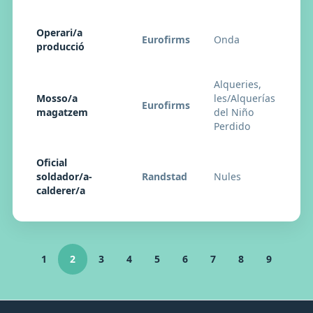
Operari/a
Eurofirms
Onda
27
producció
Alqueries,
Mosso/a
les/Alquerías
Eurofirms
27
magatzem
del Niño
Perdido
Oficial
soldador/a-
Randstad
Nules
27
calderer/a
1
2
3
4
5
6
7
8
9