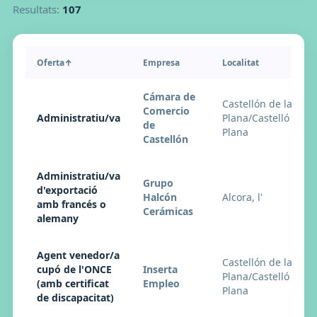
Resultats:
107
Oferta
↑
Empresa
Localitat
Cámara de
Castellón de la
Comercio
Administratiu/va
Plana/Castelló de la
de
Plana
Castellón
Administratiu/va
Grupo
d'exportació
Halcón
Alcora, l'
amb francés o
Cerámicas
alemany
Agent venedor/a
Castellón de la
cupó de l'ONCE
Inserta
Plana/Castelló de la
(amb certificat
Empleo
Plana
de discapacitat)