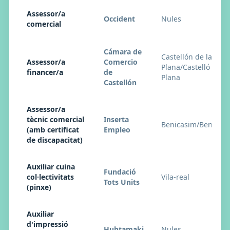
Assessor/a
Occident
Nules
comercial
Cámara de
Castellón de la
Assessor/a
Comercio
Plana/Castelló de la
financer/a
de
Plana
Castellón
Assessor/a
tècnic comercial
Inserta
Benicasim/Benicàs
(amb certificat
Empleo
de discapacitat)
Auxiliar cuina
Fundació
col·lectivitats
Vila-real
Tots Units
(pinxe)
Auxiliar
d'impressió
Huhtamaki
Nules